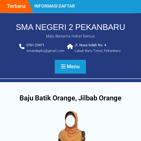
Terbaru:
INFORMASI DAFTAR
ULANG SPMB 2025-2026
INFORMASI KELULUSAN
SMA NEGERI 2 PEKANBARU
KELAS 12 TAHUN
2024/2025
Maju Bersama Hebat Semua
SISTEM PENERIMAAN
0761-23471
MURID BARU (SPMB) 2025-
Jl. Nusa Indah No. 4
smandapku@gmail.com
Labuh Baru Timur, Pekanbaru
2026
Juara MTQ Kota Pekanbaru
INFORMASI DAFTAR
Menu
ULANG PMB 2026/2027
Baju Batik Orange, Jilbab Orange