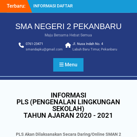
Terbaru:
INFORMASI DAFTAR
ULANG SPMB 2025-2026
INFORMASI KELULUSAN
SMA NEGERI 2 PEKANBARU
KELAS 12 TAHUN
2024/2025
Maju Bersama Hebat Semua
SISTEM PENERIMAAN
0761-23471
MURID BARU (SPMB) 2025-
Jl. Nusa Indah No. 4
smandapku@gmail.com
Labuh Baru Timur, Pekanbaru
2026
Juara MTQ Kota Pekanbaru
INFORMASI DAFTAR
Menu
ULANG PMB 2026/2027
INFORMASI
PLS (PENGENALAN LINGKUNGAN
SEKOLAH)
TAHUN AJARAN 2020 - 2021
PLS Akan Dilaksanakan Secara Daring/Online SMAN 2