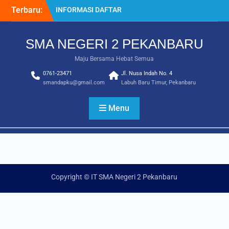
Terbaru:
INFORMASI DAFTAR
ULANG SPMB 2025-2026
INFORMASI KELULUSAN
SMA NEGERI 2 PEKANBARU
KELAS 12 TAHUN
2024/2025
Maju Bersama Hebat Semua
SISTEM PENERIMAAN
0761-23471
MURID BARU (SPMB) 2025-
Jl. Nusa Indah No. 4
smandapku@gmail.com
Labuh Baru Timur, Pekanbaru
2026
Juara MTQ Kota Pekanbaru
INFORMASI DAFTAR
Menu
ULANG PMB 2026/2027
Copyright © IT SMA Negeri 2 Pekanbaru