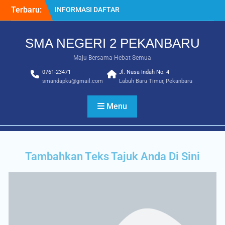
Terbaru:
INFORMASI DAFTAR
ULANG SPMB 2025-2026
INFORMASI KELULUSAN
SMA NEGERI 2 PEKANBARU
KELAS 12 TAHUN
2024/2025
Maju Bersama Hebat Semua
SISTEM PENERIMAAN
0761-23471
MURID BARU (SPMB) 2025-
Jl. Nusa Indah No. 4
smandapku@gmail.com
Labuh Baru Timur, Pekanbaru
2026
Juara MTQ Kota Pekanbaru
INFORMASI DAFTAR
Menu
ULANG PMB 2026/2027
Tambahkan Teks Tajuk Anda Di Sini