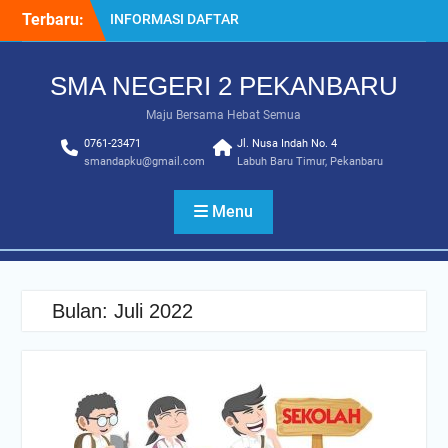
Skip
Terbaru:
INFORMASI DAFTAR
to
ULANG SPMB 2025-2026
content
INFORMASI KELULUSAN
SMA NEGERI 2 PEKANBARU
KELAS 12 TAHUN
2024/2025
Maju Bersama Hebat Semua
SISTEM PENERIMAAN
0761-23471
MURID BARU (SPMB) 2025-
Jl. Nusa Indah No. 4
smandapku@gmail.com
Labuh Baru Timur, Pekanbaru
2026
Juara MTQ Kota Pekanbaru
INFORMASI DAFTAR
Menu
ULANG PMB 2026/2027
Bulan:
Juli 2022