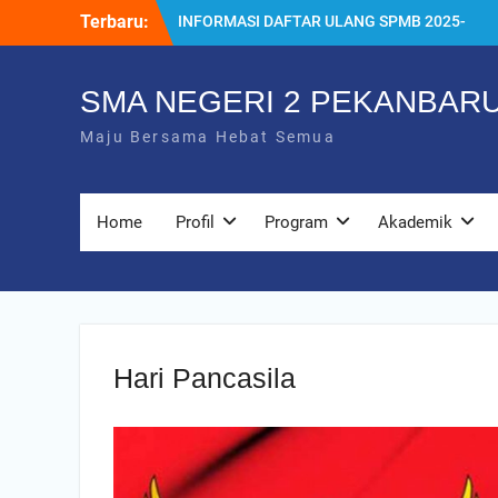
Skip
Terbaru:
INFORMASI DAFTAR ULANG SPMB 2025-
to
2026
content
INFORMASI KELULUSAN KELAS 12 TAHUN
2024/2025
SMA NEGERI 2 PEKANBAR
SISTEM PENERIMAAN MURID BARU
Maju Bersama Hebat Semua
(SPMB) 2025-2026
Juara MTQ Kota Pekanbaru
INFORMASI DAFTAR ULANG PMB
2026/2027
Home
Profil
Program
Akademik
Hari Pancasila