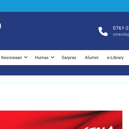
U
0761-
smandap
Kesiswaan
Humas
Sarpras
Alumni
e-Library