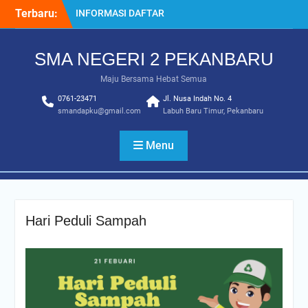
Skip
Terbaru:
INFORMASI DAFTAR
to
ULANG SPMB 2025-2026
content
INFORMASI KELULUSAN
SMA NEGERI 2 PEKANBARU
KELAS 12 TAHUN
2024/2025
Maju Bersama Hebat Semua
SISTEM PENERIMAAN
0761-23471
MURID BARU (SPMB) 2025-
Jl. Nusa Indah No. 4
smandapku@gmail.com
Labuh Baru Timur, Pekanbaru
2026
Juara MTQ Kota Pekanbaru
INFORMASI DAFTAR
Menu
ULANG PMB 2026/2027
Hari Peduli Sampah