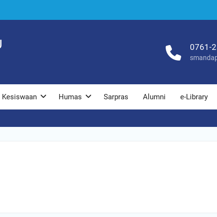
U
0761-
smandap
Kesiswaan
Humas
Sarpras
Alumni
e-Library