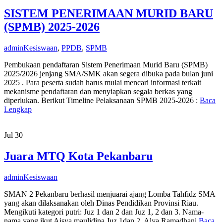
SISTEM PENERIMAAN MURID BARU
(SPMB) 2025-2026
admin
Kesiswaan
,
PPDB
,
SPMB
Pembukaan pendaftaran Sistem Penerimaan Murid Baru (SPMB)
2025/2026 jenjang SMA/SMK akan segera dibuka pada bulan juni
2025 . Para peserta sudah harus mulai mencari informasi terkait
mekanisme pendaftaran dan menyiapkan segala berkas yang
diperlukan. Berikut Timeline Pelaksanaan SPMB 2025-2026 :
Baca
Lengkap
Jul
30
Juara MTQ Kota Pekanbaru
admin
Kesiswaan
SMAN 2 Pekanbaru berhasil menjuarai ajang Lomba Tahfidz SMA
yang akan dilaksanakan oleh Dinas Pendidikan Provinsi Riau.
Mengikuti kategori putri: Juz 1 dan 2 dan Juz 1, 2 dan 3. Nama-
nama yang ikut Aisya maulidina Juz 1dan 2. Alya Ramadhani
Baca