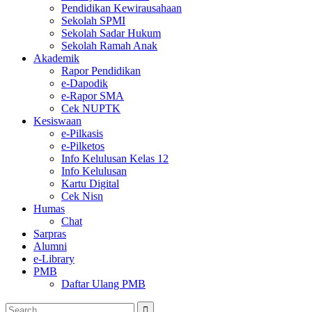
Pendidikan Kewirausahaan
Sekolah SPMI
Sekolah Sadar Hukum
Sekolah Ramah Anak
Akademik
Rapor Pendidikan
e-Dapodik
e-Rapor SMA
Cek NUPTK
Kesiswaan
e-Pilkasis
e-Pilketos
Info Kelulusan Kelas 12
Info Kelulusan
Kartu Digital
Cek Nisn
Humas
Chat
Sarpras
Alumni
e-Library
PMB
Daftar Ulang PMB
Search