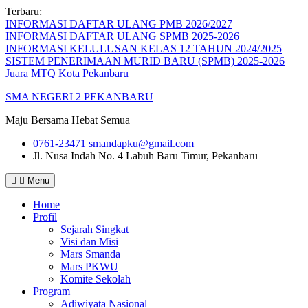
Skip
Terbaru:
to
INFORMASI DAFTAR ULANG PMB 2026/2027
content
INFORMASI DAFTAR ULANG SPMB 2025-2026
INFORMASI KELULUSAN KELAS 12 TAHUN 2024/2025
SISTEM PENERIMAAN MURID BARU (SPMB) 2025-2026
Juara MTQ Kota Pekanbaru
SMA NEGERI 2 PEKANBARU
Maju Bersama Hebat Semua
0761-23471
smandapku@gmail.com
Jl. Nusa Indah No. 4
Labuh Baru Timur, Pekanbaru
Menu
Home
Profil
Sejarah Singkat
Visi dan Misi
Mars Smanda
Mars PKWU
Komite Sekolah
Program
Adiwiyata Nasional