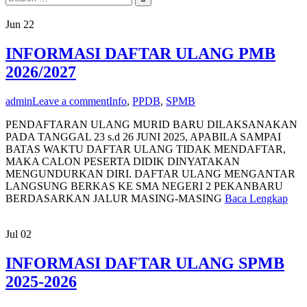
for:
Berita
Jun
22
INFORMASI DAFTAR ULANG PMB
2026/2027
admin
Leave a comment
Info
,
PPDB
,
SPMB
PENDAFTARAN ULANG MURID BARU DILAKSANAKAN
PADA TANGGAL 23 s.d 26 JUNI 2025, APABILA SAMPAI
BATAS WAKTU DAFTAR ULANG TIDAK MENDAFTAR,
MAKA CALON PESERTA DIDIK DINYATAKAN
MENGUNDURKAN DIRI. DAFTAR ULANG MENGANTAR
LANGSUNG BERKAS KE SMA NEGERI 2 PEKANBARU
BERDASARKAN JALUR MASING-MASING
Baca Lengkap
Jul
02
INFORMASI DAFTAR ULANG SPMB
2025-2026