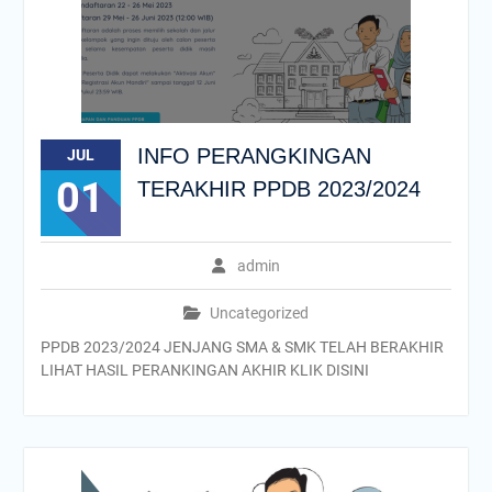
INFO PERANGKINGAN
JUL
01
TERAKHIR PPDB 2023/2024
admin
Uncategorized
PPDB 2023/2024 JENJANG SMA & SMK TELAH BERAKHIR
LIHAT HASIL PERANKINGAN AKHIR KLIK DISINI