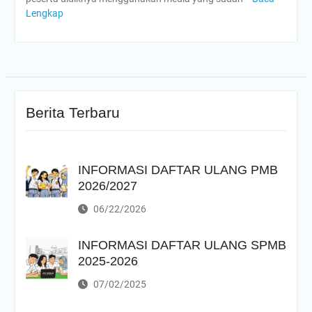
Lengkap
Berita Terbaru
INFORMASI DAFTAR ULANG PMB
2026/2027
06/22/2026
INFORMASI DAFTAR ULANG SPMB
2025-2026
07/02/2025