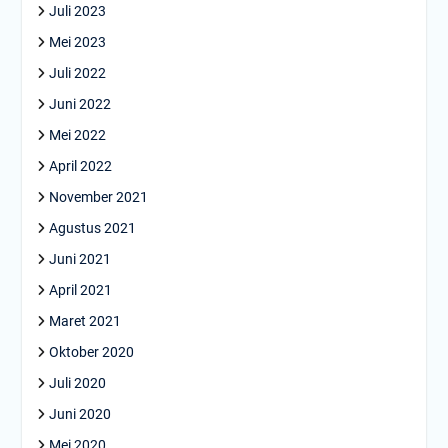
Juli 2023
Mei 2023
Juli 2022
Juni 2022
Mei 2022
April 2022
November 2021
Agustus 2021
Juni 2021
April 2021
Maret 2021
Oktober 2020
Juli 2020
Juni 2020
Mei 2020