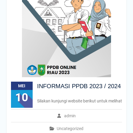
INFORMASI PPDB 2023 / 2024
MEI
10
Silakan kunjungi website berikut untuk melihat
admin
Uncategorized