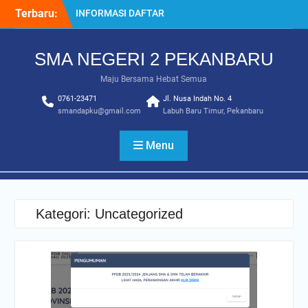
Skip
Terbaru:
INFORMASI DAFTAR
to
ULANG SPMB 2025-2026
content
INFORMASI KELULUSAN
SMA NEGERI 2 PEKANBARU
KELAS 12 TAHUN
2024/2025
Maju Bersama Hebat Semua
SISTEM PENERIMAAN
0761-23471
MURID BARU (SPMB) 2025-
Jl. Nusa Indah No. 4
smandapku@gmail.com
Labuh Baru Timur, Pekanbaru
2026
Juara MTQ Kota Pekanbaru
INFORMASI DAFTAR
Menu
ULANG PMB 2026/2027
Kategori:
Uncategorized