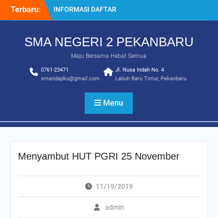
Skip
Terbaru:
INFORMASI DAFTAR
to
ULANG SPMB 2025-2026
content
INFORMASI KELULUSAN
SMA NEGERI 2 PEKANBARU
KELAS 12 TAHUN
2024/2025
Maju Bersama Hebat Semua
SISTEM PENERIMAAN
0761-23471
MURID BARU (SPMB) 2025-
Jl. Nusa Indah No. 4
smandapku@gmail.com
Labuh Baru Timur, Pekanbaru
2026
Juara MTQ Kota Pekanbaru
INFORMASI DAFTAR
Menu
ULANG PMB 2026/2027
Menyambut HUT PGRI 25 November
11/19/2019
admin