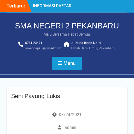
Skip
Terbaru:
INFORMASI DAFTAR
to
ULANG SPMB 2025-2026
content
INFORMASI KELULUSAN
SMA NEGERI 2 PEKANBARU
KELAS 12 TAHUN
2024/2025
Maju Bersama Hebat Semua
SISTEM PENERIMAAN
0761-23471
MURID BARU (SPMB) 2025-
Jl. Nusa Indah No. 4
smandapku@gmail.com
Labuh Baru Timur, Pekanbaru
2026
Juara MTQ Kota Pekanbaru
INFORMASI DAFTAR
Menu
ULANG PMB 2026/2027
Seni Payung Lukis
03/24/2021
admin