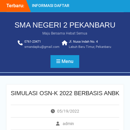
Skip
Terbaru:
INFORMASI DAFTAR
to
ULANG SPMB 2025-2026
content
INFORMASI KELULUSAN
SMA NEGERI 2 PEKANBARU
KELAS 12 TAHUN
2024/2025
Maju Bersama Hebat Semua
SISTEM PENERIMAAN
0761-23471
MURID BARU (SPMB) 2025-
Jl. Nusa Indah No. 4
smandapku@gmail.com
Labuh Baru Timur, Pekanbaru
2026
Juara MTQ Kota Pekanbaru
INFORMASI DAFTAR
Menu
ULANG PMB 2026/2027
SIMULASI OSN-K 2022 BERBASIS ANBK
05/19/2022
admin