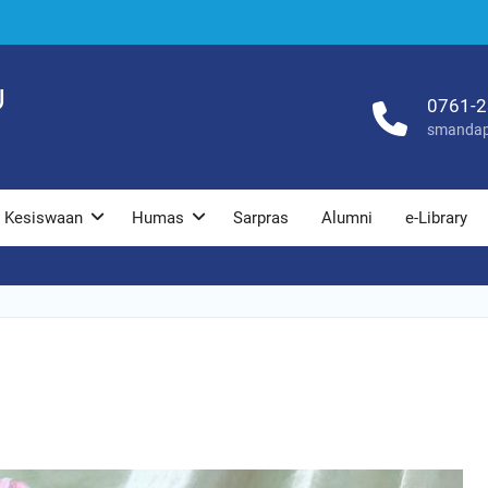
U
0761-
smandap
Kesiswaan
Humas
Sarpras
Alumni
e-Library