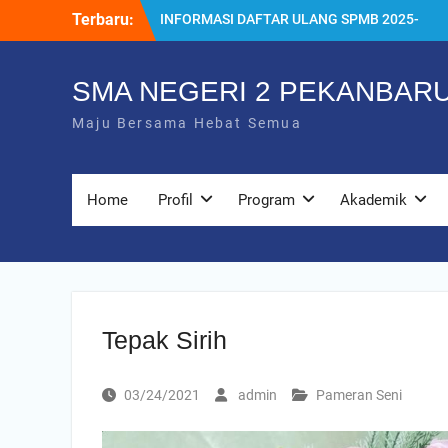
Skip
Terbaru:
INFORMASI DAFTAR ULANG SPMB 2025-
to
2026
content
INFORMASI KELULUSAN KELAS 12 TAHUN
2024/2025
SMA NEGERI 2 PEKANBAR
SISTEM PENERIMAAN MURID BARU
Maju Bersama Hebat Semua
(SPMB) 2025-2026
Juara MTQ Kota Pekanbaru
INFORMASI DAFTAR ULANG PMB
2026/2027
Home
Profil
Program
Akademik
Tepak Sirih
03/24/2021
admin
Pameran Seni