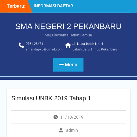
Skip
Terbaru:
INFORMASI DAFTAR
to
ULANG SPMB 2025-2026
content
INFORMASI KELULUSAN
SMA NEGERI 2 PEKANBARU
KELAS 12 TAHUN
2024/2025
Maju Bersama Hebat Semua
SISTEM PENERIMAAN
0761-23471
MURID BARU (SPMB) 2025-
Jl. Nusa Indah No. 4
smandapku@gmail.com
Labuh Baru Timur, Pekanbaru
2026
Juara MTQ Kota Pekanbaru
INFORMASI DAFTAR
Menu
ULANG PMB 2026/2027
Simulasi UNBK 2019 Tahap 1
11/10/2019
admin