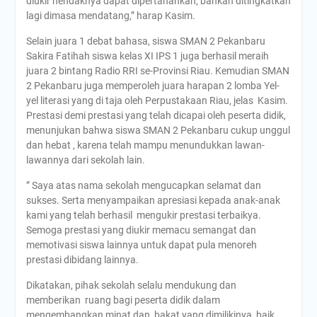
diukir hendaknya dapat dipertahankan, bahkan ditingkatkan
lagi dimasa mendatang,” harap Kasim.
Selain juara 1 debat bahasa, siswa SMAN 2 Pekanbaru
Sakira Fatihah siswa kelas XI IPS 1 juga berhasil meraih
juara 2 bintang Radio RRI se-Provinsi Riau. Kemudian SMAN
2 Pekanbaru juga memperoleh juara harapan 2 lomba Yel-
yel literasi yang di taja oleh Perpustakaan Riau, jelas Kasim.
Prestasi demi prestasi yang telah dicapai oleh peserta didik,
menunjukan bahwa siswa SMAN 2 Pekanbaru cukup unggul
dan hebat , karena telah mampu menundukkan lawan-
lawannya dari sekolah lain.
” Saya atas nama sekolah mengucapkan selamat dan
sukses. Serta menyampaikan apresiasi kepada anak-anak
kami yang telah berhasil mengukir prestasi terbaikya.
Semoga prestasi yang diukir memacu semangat dan
memotivasi siswa lainnya untuk dapat pula menoreh
prestasi dibidang lainnya.
Dikatakan, pihak sekolah selalu mendukung dan
memberikan ruang bagi peserta didik dalam
mengembangkan minat dan bakat yang dimilikinya, baik