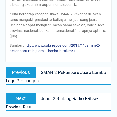
dibidang akdemik maupun non akademik.
” Kita berharap kedepan siswa SMAN 2 Pekanbaru akan
terus mengukir prestasi terbaiknya menjadi sang juara.
Sehingga dapat mengharumkan nama sekolah, baik di level
provinsi, nasional, bahkan Internasional,” harapnya optimis.
(jun).
Sumber :
http://www.suksespos.com/2019/11/sman-2-
pekanbaru-raih-juara-1-lomba.html?m=1
Navigasi
Previous
Previous
SMAN 2 Pekanbaru Juara Lomba
pos
post:
Lagu Perjuangan
Next
Next
Juara 2 Bintang Radio RRI se-
post:
Provinsi Riau