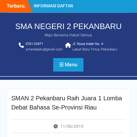
Skip
Terbaru:
INFORMASI DAFTAR
to
ULANG SPMB 2025-2026
content
INFORMASI KELULUSAN
SMA NEGERI 2 PEKANBARU
KELAS 12 TAHUN
2024/2025
Maju Bersama Hebat Semua
SISTEM PENERIMAAN
0761-23471
MURID BARU (SPMB) 2025-
Jl. Nusa Indah No. 4
smandapku@gmail.com
Labuh Baru Timur, Pekanbaru
2026
Juara MTQ Kota Pekanbaru
INFORMASI DAFTAR
Menu
ULANG PMB 2026/2027
SMAN 2 Pekanbaru Raih Juara 1 Lomba
Debat Bahasa Se-Provinsi Riau
11/06/2019